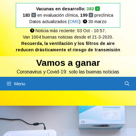
Saltar
Vacunas en desarrollo:
382
=
al
183
en evaluación clínica,
199
preclínica
=
=
contenido
Datos actualizados (
OMS
):
30 marzo
Noticia más reciente: 03 Oct - 10:57.
Van 1004 buenas noticias desde el 21-3-2020.
Recuerda, la ventilación y los filtros de aire
reducen drásticamente el riesgo de transmisión
Vamos a ganar
Coronavirus y Covid-19: solo las buenas noticias
Menu