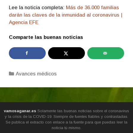
Lee la noticia completa:
Más de 36.000 familias
darán las claves de la inmunidad al coronavirus |
Agencia EFE
Comparte las buenas noticias
Categorías
Avances médicos
vamosaganar.es
Solamente las buenas noticias sobre el coronavirus
y la crisis de la COVID-19. Siempre de fuentes fiables y contrastadas.
Se publica el extracto con enlace a la fuente para que puedas leer la
noticia tú mismo.