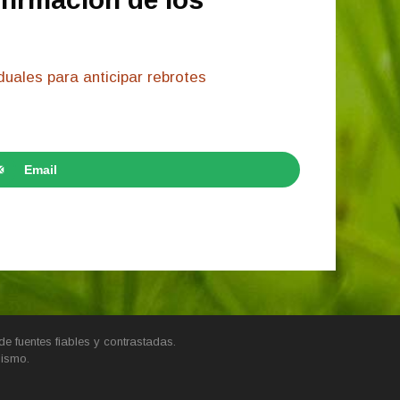
uales para anticipar rebrotes
Email
e fuentes fiables y contrastadas.
mismo.