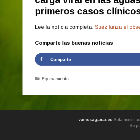
primeros casos clínico
Lee la noticia completa:
Suez lanza el obs
Comparte las buenas noticias
Comparte
Categorías
Equipamiento
vamosaganar.es
Solamente las 
Se pu