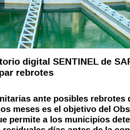
atorio digital SENTINEL de S
ipar rebrotes
nitarias ante posibles rebrotes
s meses es el objetivo del Obse
 permite a los municipios detec
s residuales días antes de la co