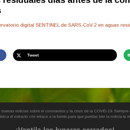
s
ervatorio digital SENTINEL de SARS-CoV-2 en aguas resid
Tweet
buenas noticias sobre el coronavirus y la crisis de la COVID-19. Siempre d
blica el extracto con enlace a la fuente para que puedas leer la noticia tú 
¡Ventila los lugares cerrados!