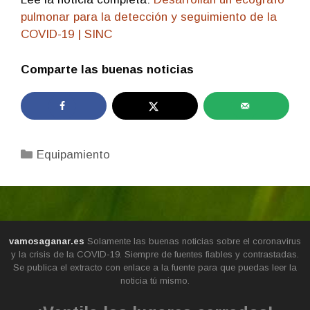
pulmonar para la detección y seguimiento de la
COVID-19 | SINC
Comparte las buenas noticias
Categorías
Equipamiento
vamosaganar.es
Solamente las buenas noticias sobre el coronavirus
y la crisis de la COVID-19. Siempre de fuentes fiables y contrastadas.
Se publica el extracto con enlace a la fuente para que puedas leer la
noticia tú mismo.