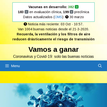
Saltar
Vacunas en desarrollo:
382
=
al
183
en evaluación clínica,
199
preclínica
=
=
contenido
Datos actualizados (
OMS
):
30 marzo
Noticia más reciente: 03 Oct - 10:57.
Van 1004 buenas noticias desde el 21-3-2020.
Recuerda, la ventilación y los filtros de aire
reducen drásticamente el riesgo de transmisión
Vamos a ganar
Coronavirus y Covid-19: solo las buenas noticias
Menu