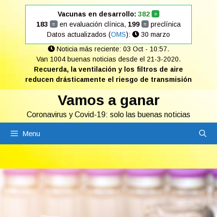
Saltar
Vacunas en desarrollo:
382
=
al
183
en evaluación clínica,
199
preclínica
=
=
contenido
Datos actualizados (
OMS
):
30 marzo
Noticia más reciente: 03 Oct - 10:57.
Van 1004 buenas noticias desde el 21-3-2020.
Recuerda, la ventilación y los filtros de aire
reducen drásticamente el riesgo de transmisión
Vamos a ganar
Coronavirus y Covid-19: solo las buenas noticias
Menu