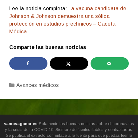
Lee la noticia completa:
La vacuna candidata de
Johnson & Johnson demuestra una sólida
protección en estudios preclínicos – Gaceta
Médica
Comparte las buenas noticias
Categorías
Avances médicos
vamosaganar.es
Solamente las buenas noticias sobre el coronavirus
y la crisis de la COVID-19. Siempre de fuentes fiables y contrastadas.
Se publica el extracto con enlace a la fuente para que puedas leer la