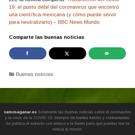
19: el punto débil del coronavirus que encontró
una científica mexicana (y cómo puede servir
para neutralizarlo) – BBC News Mundo
Comparte las buenas noticias
Categorías
Buenas noticias
vamosaganar.es
Solamente las buenas noticias sobre el coronavirus
y la crisis de la COVID-19. Siempre de fuentes fiables y contrastadas.
Se publica el extracto con enlace a la fuente para que puedas leer la
noticia tú mismo.