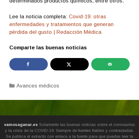
determinados productos químicos, entre otros.
Lee la noticia completa:
Covid-19: otras
enfermedades y tratamientos que generan
pérdida del gusto | Redacción Médica
Comparte las buenas noticias
Categorías
Avances médicos
vamosaganar.es
Solamente las buenas noticias sobre el coronavirus
y la crisis de la COVID-19. Siempre de fuentes fiables y contrastadas.
Se publica el extracto con enlace a la fuente para que puedas leer la