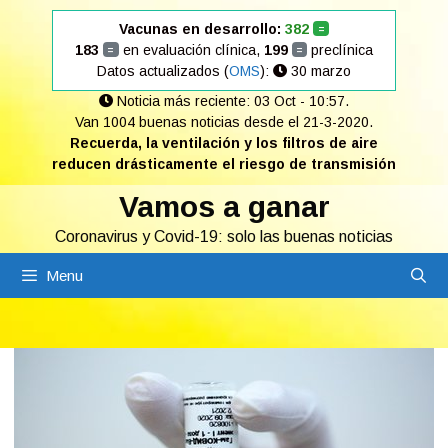
Saltar
Vacunas en desarrollo:
382
=
al
183
en evaluación clínica,
199
preclínica
=
=
contenido
Datos actualizados (
OMS
):
30 marzo
Noticia más reciente: 03 Oct - 10:57.
Van 1004 buenas noticias desde el 21-3-2020.
Recuerda, la ventilación y los filtros de aire
reducen drásticamente el riesgo de transmisión
Vamos a ganar
Coronavirus y Covid-19: solo las buenas noticias
Menu