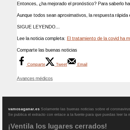
Entonces, ¿ha mejorado el pronóstico? Para saberlo habí
Aunque todos sean aproximativos, la respuesta rápida 
SIGUE LEYENDO…
Lee la noticia completa:
El tratamiento de la covid ha 
Comparte las buenas noticias
Comparte
Tweet
Email
Categorías
Avances médicos
vamosaganar.es
Solamente las buenas noticias sobre el coronavirus 
Se publica el extracto con enlace a la fuente para que puedas leer la n
¡Ventila los lugares cerrados!