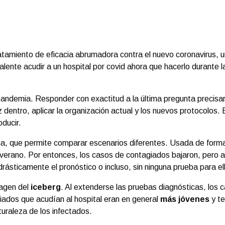
ratamiento de eficacia abrumadora contra el nuevo coronavirus, 
valente acudir a un hospital por covid ahora que hacerlo durant
pandemia. Responder con exactitud a la última pregunta precisar
z dentro, aplicar la organización actual y los nuevos protocolos.
ducir.
ica, que permite comparar escenarios diferentes. Usada de form
verano. Por entonces, los casos de contagiados bajaron, pero a
ásticamente el pronóstico o incluso, sin ninguna prueba para ell
magen del
iceberg
. Al extenderse las pruebas diagnósticas, lo
iados que acudían al hospital eran en general
más jóvenes
y t
turaleza de los infectados.