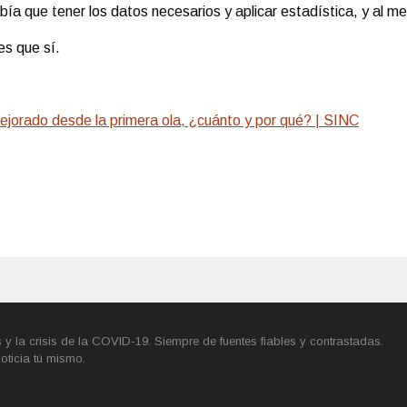
a que tener los datos necesarios y aplicar estadística, y al me
es que sí.
mejorado desde la primera ola, ¿cuánto y por qué? | SINC
y la crisis de la COVID-19. Siempre de fuentes fiables y contrastadas.
oticia tú mismo.