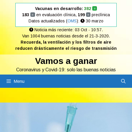
Saltar
Vacunas en desarrollo:
382
=
al
183
en evaluación clínica,
199
preclínica
=
=
contenido
Datos actualizados (
OMS
):
30 marzo
Noticia más reciente: 03 Oct - 10:57.
Van 1004 buenas noticias desde el 21-3-2020.
Recuerda, la ventilación y los filtros de aire
reducen drásticamente el riesgo de transmisión
Vamos a ganar
Coronavirus y Covid-19: solo las buenas noticias
Menu