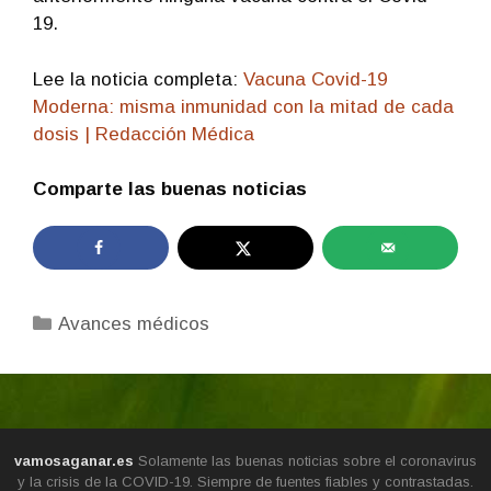
19.
Lee la noticia completa:
Vacuna Covid-19
Moderna: misma inmunidad con la mitad de cada
dosis | Redacción Médica
Comparte las buenas noticias
Categorías
Avances médicos
vamosaganar.es
Solamente las buenas noticias sobre el coronavirus
y la crisis de la COVID-19. Siempre de fuentes fiables y contrastadas.