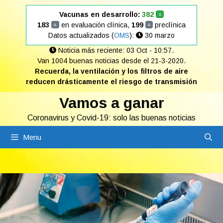
Saltar
Vacunas en desarrollo:
382
=
al
183
en evaluación clínica,
199
preclínica
=
=
contenido
Datos actualizados (
OMS
):
30 marzo
Noticia más reciente: 03 Oct - 10:57.
Van 1004 buenas noticias desde el 21-3-2020.
Recuerda, la ventilación y los filtros de aire
reducen drásticamente el riesgo de transmisión
Vamos a ganar
Coronavirus y Covid-19: solo las buenas noticias
Menu