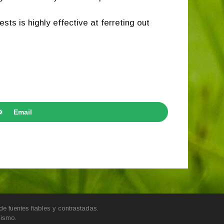
ts is highly effective at ferreting out
Email
e fuentes fiables y contrastadas.
mismo.