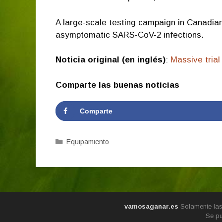
A large-scale testing campaign in Canadian 
asymptomatic SARS-CoV-2 infections.
Noticia original (en inglés)
:
Massive trial
Comparte las buenas noticias
Comparte
Categorías
Equipamiento
vamosaganar.es
Solamente las 
Se pu