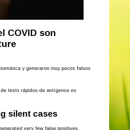
 el COVID son
ture
intomática y generaron muy pocos falsos
 de tests rápidos de antígenos es
g silent cases
generated very few false positives.