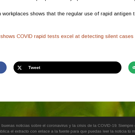
workplaces shows that the regular use of rapid antigen tes
 shows COVID rapid tests excel at detecting silent cases
Tweet
buenas noticias sobre el coronavirus y la crisis de la COVID-19. Siempre d
blica el extracto con enlace a la fuente para que puedas leer la noticia tú 